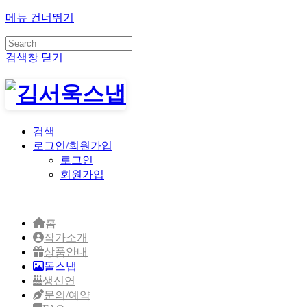
메뉴 건너뛰기
검색창 닫기
검색
로그인/회원가입
로그인
회원가입
홈
작가소개
상품안내
돌스냅
생신연
문의/예약