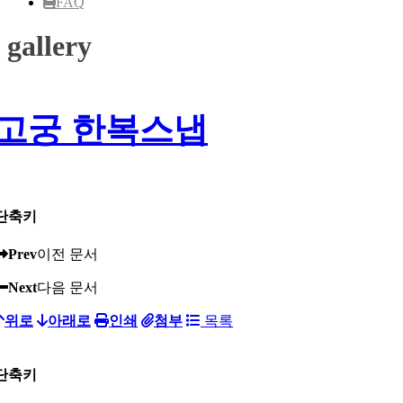
FAQ
gallery
고궁 한복스냅
단축키
Prev
이전 문서
Next
다음 문서
위로
아래로
인쇄
첨부
목록
단축키