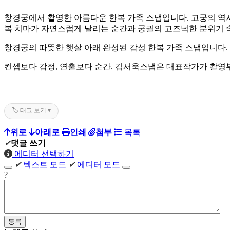
창경궁에서 촬영한 아름다운 한복 가족 스냅입니다. 고궁의 역사
복 치마가 자연스럽게 날리는 순간과 궁궐의 고즈넉한 분위기 
창경궁의 따뜻한 햇살 아래 완성된 감성 한복 가족 스냅입니다.
컨셉보다 감정, 연출보다 순간. 김서욱스냅은 대표작가가 촬영부
🏷️ 태그 보기 ▾
위로
아래로
인쇄
첨부
목록
✔
댓글 쓰기
에디터 선택하기
✔
텍스트 모드
✔
에디터 모드
?