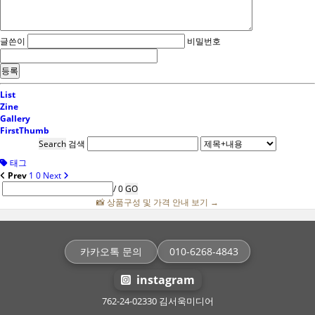
글쓴이
비밀번호
List
Zine
Gallery
FirstThumb
Search
검색
태그
Prev
1
0
Next
/ 0
GO
📸 상품구성 및 가격 안내 보기 →
카카오톡 문의
010-6268-4843
instagram
762-24-02330 김서욱미디어