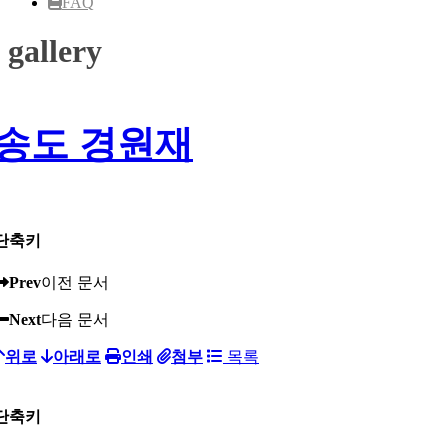
FAQ
gallery
송도 경원재
단축키
Prev
이전 문서
Next
다음 문서
위로
아래로
인쇄
첨부
목록
단축키