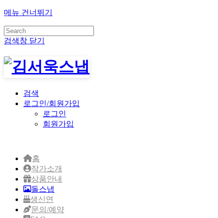
메뉴 건너뛰기
검색창 닫기
검색
로그인/회원가입
로그인
회원가입
홈
작가소개
상품안내
돌스냅
생신연
문의/예약